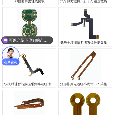
3D曲面屏柔性线路板
汽车侧方位白天行车灯铝基散热柔
Fpcba
性线路板
可以介绍下你们的产品么
图像采集分析及传输镜头三层软硬
无线土壤墒情监测系统数据采集柔
结合线路板模块
性线路板模块
双模对讲智能数据采集终端组件化
矩形排列电池组小尺寸CCS采集模
柔性线路板模块
组FPCB双面排线