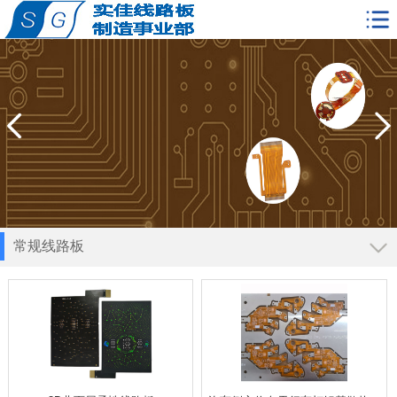
常规线路板
导航
单双面软板
多层柔性板
超薄刚性板
刚柔结合板